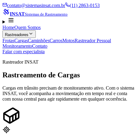
contato@sistemasinsat.com.br
(11) 2863-0153
INSAT
Sistemas de Rastreamento
Home
Quem Somos
Rastreadores
Frotas
Cargas
Caminhões
Carros
Motos
Rastreador Pessoal
Monitoramento
Contato
Falar com especialista
Rastreador INSAT
Rastreamento de Cargas
Cargas em trânsito precisam de monitoramento ativo. Com o sistema
INSAT, você acompanha a movimentação em tempo real e conta
com nossa central para agir rapidamente em qualquer ocorrência.