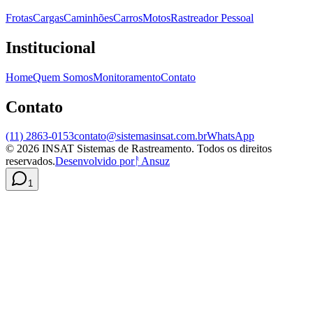
Frotas
Cargas
Caminhões
Carros
Motos
Rastreador Pessoal
Institucional
Home
Quem Somos
Monitoramento
Contato
Contato
(11) 2863-0153
contato@sistemasinsat.com.br
WhatsApp
©
2026
INSAT Sistemas de Rastreamento. Todos os direitos
reservados.
Desenvolvido por
ᚨ
Ansuz
1