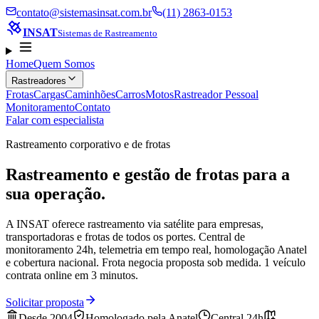
contato@sistemasinsat.com.br
(11) 2863-0153
INSAT
Sistemas de Rastreamento
Home
Quem Somos
Rastreadores
Frotas
Cargas
Caminhões
Carros
Motos
Rastreador Pessoal
Monitoramento
Contato
Falar com especialista
Rastreamento corporativo e de frotas
Rastreamento e gestão de frotas para a
sua operação.
A INSAT oferece rastreamento via satélite para empresas,
transportadoras e frotas de todos os portes. Central de
monitoramento 24h, telemetria em tempo real, homologação Anatel
e cobertura nacional. Frota negocia proposta sob medida. 1 veículo
contrata online em 3 minutos.
Solicitar proposta
Desde 2004
Homologado pela Anatel
Central 24h